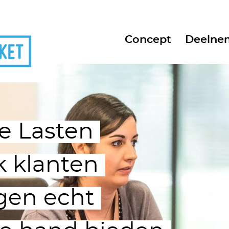
Concept
Deelne
e Lasten
k klanten
gen echt