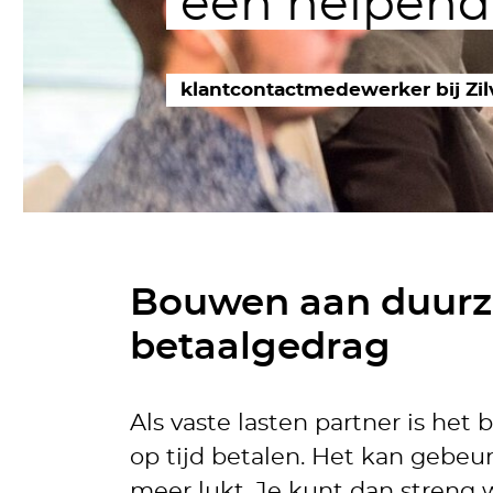
een helpend
klantcontactmedewerker bij Zil
Bouwen aan duur
betaalgedrag
Als vaste lasten partner is he
op tijd betalen. Het kan gebeu
meer lukt. Je kunt dan streng