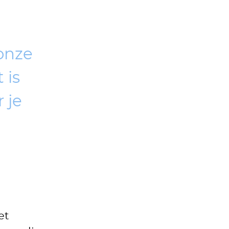
onze
 is
 je
et