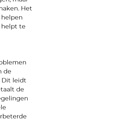
maken. Het
n helpen
 helpt te
problemen
n de
Dit leidt
taalt de
egelingen
le
erbeterde