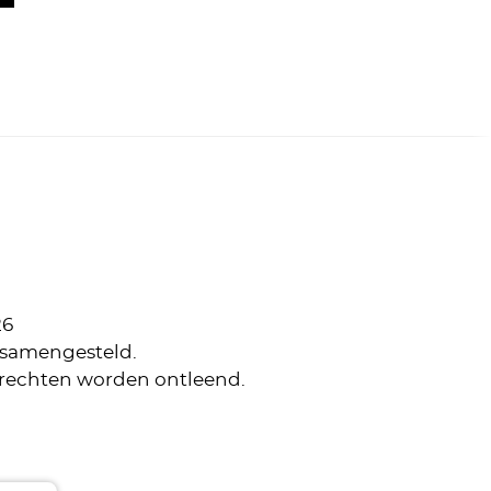
26
d samengesteld.
n rechten worden ontleend.