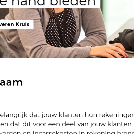
e hand bieden
veren Kruis
zaam
t belangrijk dat jouw klanten hun rekening
ren dat dit voor een deel van jouw klanten
 worden en incassokosten in rekening bren